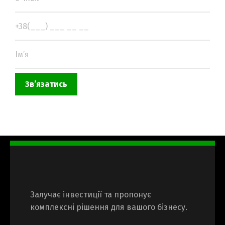
Змiнити мову
Українська
English
Русский
Залучає інвестиції та пропонує
комплексні рішення для вашого бізнесу.