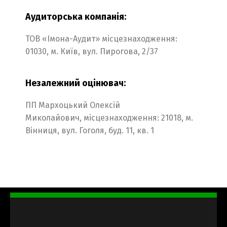
Змiнити мову
Аудиторська компанія:
ТОВ «Імона-Аудит» місцезнаходження:
Українська
English
01030, м. Київ, вул. Пирогова, 2/37
Незалежний оцінювач:
Русский
ПП Мархоцький Олексій
Миколайович,
місцезнаходження
: 21018
, м.
Вінниця, вул. Гоголя, буд. 11, кв. 1