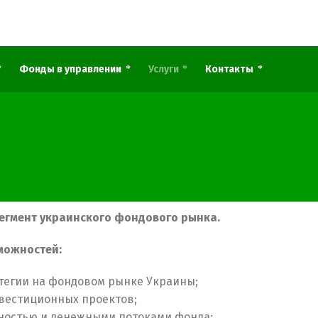
Фонды в управлении
Услуги
Контакты
егмент украинского фондового рынка.
можностей:
тегии на фондовом рынке Украины;
вестиционных проектов;
ьностью и денежными потоками фонда;